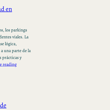
ad en
os, los parkings
dentes viales. La
se lógica,
a una parte de la
 prácticas y
e reading
 de