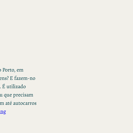
o Porto, em
gens? E fazem-no
 É utilizado
ou que precisam
em até autocarros
ing