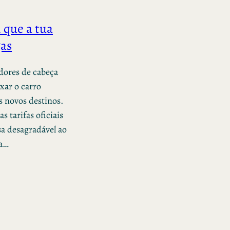
 que a tua
gas
 dores de cabeça
xar o carro
s novos destinos.
 tarifas oficiais
a desagradável ao
sa…