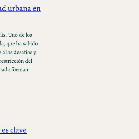
dad urbana en
is. Uno de los
a, que ha sabido
 a los desafíos y
restricción del
ranada forman
es clave