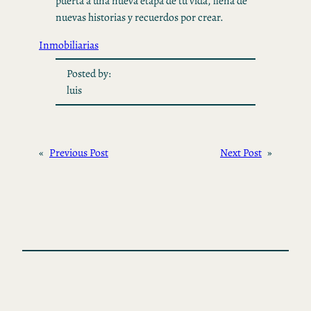
puerta a una nueva etapa de tu vida, llena de
nuevas historias y recuerdos por crear.
Inmobiliarias
Posted by:
luis
«
Previous Post
Next Post
»