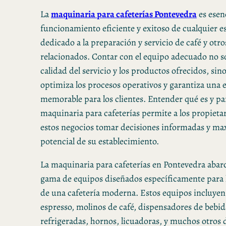
La
maquinaria para cafeterías Pontevedra
es esenc
funcionamiento eficiente y exitoso de cualquier e
dedicado a la preparación y servicio de café y otr
relacionados. Contar con el equipo adecuado no so
calidad del servicio y los productos ofrecidos, si
optimiza los procesos operativos y garantiza una 
memorable para los clientes. Entender qué es y par
maquinaria para cafeterías permite a los propietar
estos negocios tomar decisiones informadas y max
potencial de su establecimiento.
La maquinaria para cafeterías en Pontevedra abar
gama de equipos diseñados específicamente para 
de una cafetería moderna. Estos equipos incluye
espresso, molinos de café, dispensadores de bebida
refrigeradas, hornos, licuadoras, y muchos otros 