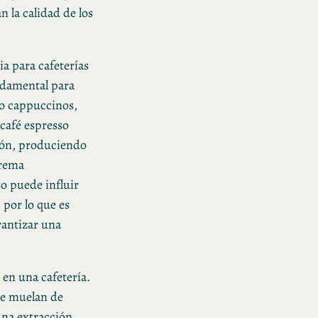
n la calidad de los
a para cafeterías
ndamental para
mo cappuccinos,
café espresso
sión, produciendo
crema
so puede influir
, por lo que es
rantizar una
en una cafetería.
se muelan de
una extracción