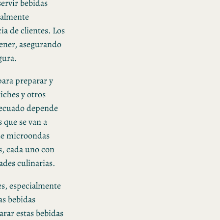
servir bebidas
cialmente
a de clientes. Los
tener, asegurando
gura.
para preparar y
iches y otros
decuado depende
 que se van a
de microondas
s, cada uno con
ades culinarias.
es, especialmente
as bebidas
arar estas bebidas