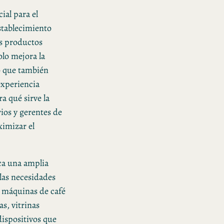
ial para el
stablecimiento
os productos
lo mejora la
no que también
experiencia
a qué sirve la
ios y gerentes de
imizar el
ca una amplia
las necesidades
n máquinas de café
s, vitrinas
dispositivos que