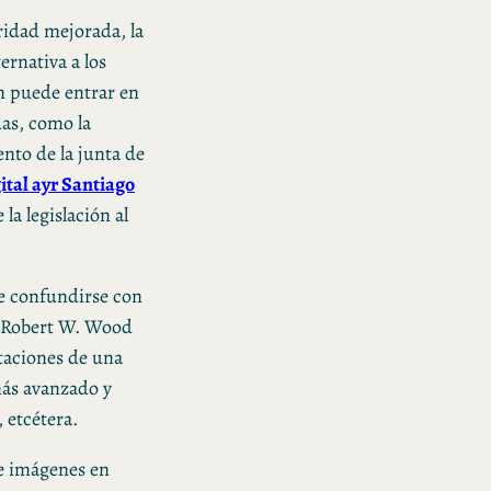
ridad mejorada, la
ernativa a los
n puede entrar en
das, como la
nto de la junta de
gital ayr Santiago
la legislación al
ede confundirse con
co Robert W. Wood
staciones de una
más avanzado y
 etcétera.
de imágenes en