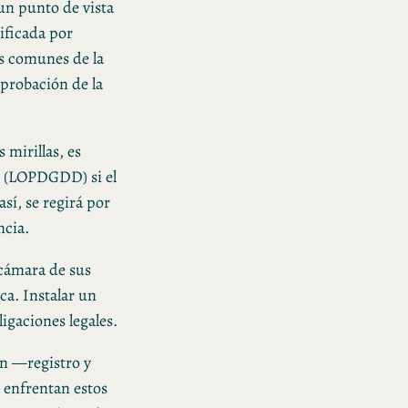
un punto de vista
tificada por
as comunes de la
aprobación de la
 mirillas, es
s (LOPDGDD) si el
así, se regirá por
ncia.
 cámara de sus
ica. Instalar un
igaciones legales.
ón —registro y
enfrentan estos