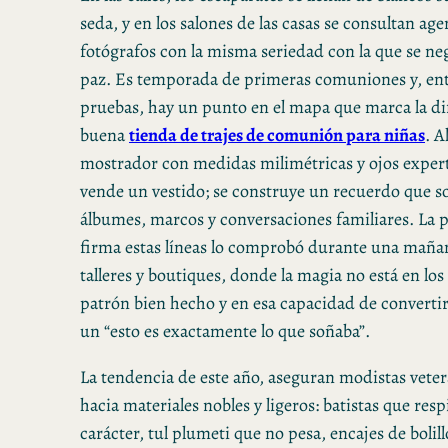
seda, y en los salones de las casas se consultan a
fotógrafos con la misma seriedad con la que se ne
paz. Es temporada de primeras comuniones y, entr
pruebas, hay un punto en el mapa que marca la di
buena
tienda de trajes de comunión para niñas
. A
mostrador con medidas milimétricas y ojos expert
vende un vestido; se construye un recuerdo que so
álbumes, marcos y conversaciones familiares. La p
firma estas líneas lo comprobó durante una mañan
talleres y boutiques, donde la magia no está en los b
patrón bien hecho y en esa capacidad de converti
un “esto es exactamente lo que soñaba”.
La tendencia de este año, aseguran modistas vete
hacia materiales nobles y ligeros: batistas que res
carácter, tul plumeti que no pesa, encajes de boli