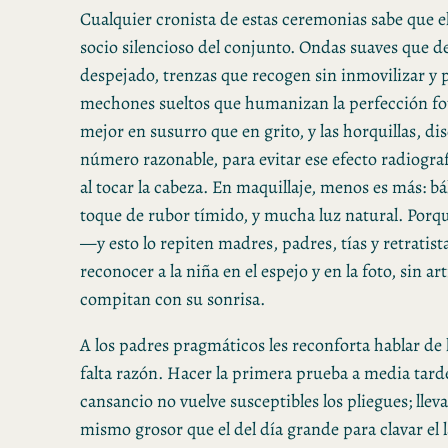
Cualquier cronista de estas ceremonias sabe que el
socio silencioso del conjunto. Ondas suaves que de
despejado, trenzas que recogen sin inmovilizar y
mechones sueltos que humanizan la perfección fot
mejor en susurro que en grito, y las horquillas, dis
número razonable, para evitar ese efecto radiogra
al tocar la cabeza. En maquillaje, menos es más: b
toque de rubor tímido, y mucha luz natural. Porq
—y esto lo repiten madres, padres, tías y retratis
reconocer a la niña en el espejo y en la foto, sin ar
compitan con su sonrisa.
A los padres pragmáticos les reconforta hablar de l
falta razón. Hacer la primera prueba a media tard
cansancio no vuelve susceptibles los pliegues; lleva
mismo grosor que el del día grande para clavar el l