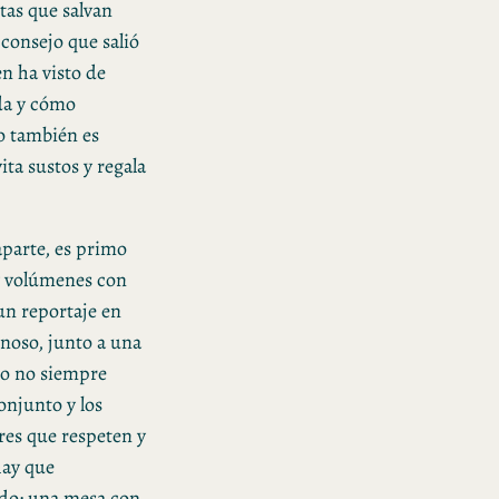
tas que salvan
consejo que salió
en ha visto de
nda y cómo
ro también es
ta sustos y regala
aparte, es primo
y volúmenes con
 un reportaje en
noso, junto a una
io no siempre
onjunto y los
res que respeten y
hay que
ado: una mesa con