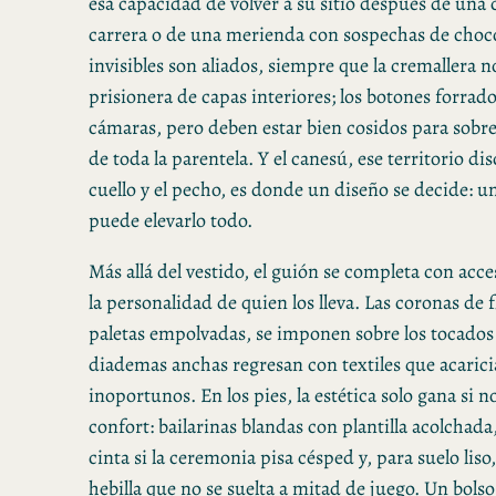
esa capacidad de volver a su sitio después de una 
carrera o de una merienda con sospechas de chocol
invisibles son aliados, siempre que la cremallera 
prisionera de capas interiores; los botones forrado
cámaras, pero deben estar bien cosidos para sobrev
de toda la parentela. Y el canesú, ese territorio dis
cuello y el pecho, es donde un diseño se decide: un
puede elevarlo todo.
Más allá del vestido, el guión se completa con acc
la personalidad de quien los lleva. Las coronas de f
paletas empolvadas, se imponen sobre los tocados r
diademas anchas regresan con textiles que acaricia
inoportunos. En los pies, la estética solo gana si n
confort: bailarinas blandas con plantilla acolchada
cinta si la ceremonia pisa césped y, para suelo lis
hebilla que no se suelta a mitad de juego. Un bol