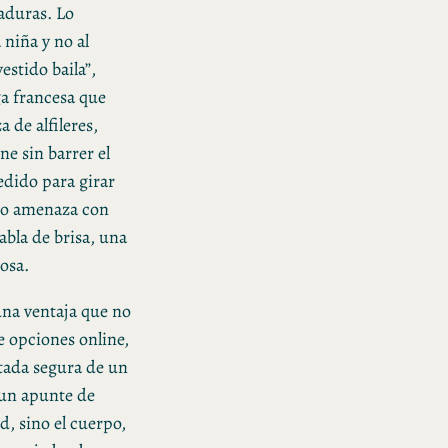
zaduras. Lo
 niña y no al
vestido baila”,
a francesa que
 de alfileres,
ne sin barrer el
medido para girar
tro amenaza con
habla de brisa, una
iosa.
una ventaja que no
de opciones online,
tada segura de un
 un apunte de
ad, sino el cuerpo,