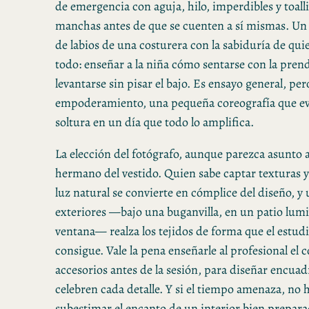
de emergencia con aguja, hilo, imperdibles y toalli
manchas antes de que se cuenten a sí mismas. Un 
de labios de una costurera con la sabiduría de qui
todo: enseñar a la niña cómo sentarse con la pre
levantarse sin pisar el bajo. Es ensayo general, pe
empoderamiento, una pequeña coreografía que evi
soltura en un día que todo lo amplifica.
La elección del fotógrafo, aunque parezca asunto 
hermano del vestido. Quien sabe captar texturas 
luz natural se convierte en cómplice del diseño, y
exteriores —bajo una buganvilla, en un patio lumi
ventana— realza los tejidos de forma que el estud
consigue. Vale la pena enseñarle al profesional el c
accesorios antes de la sesión, para diseñar encuad
celebren cada detalle. Y si el tiempo amenaza, no 
subestimar el encanto de un interior bien prepar