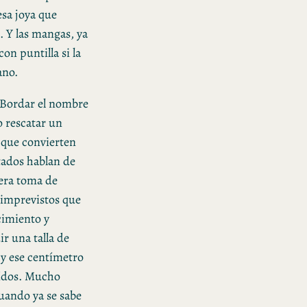
esa joya que
. Y las mangas, ya
on puntilla si la
ano.
. Bordar el nombre
o rescatar un
s que convierten
tados hablan de
mera toma de
 imprevistos que
cimiento y
r una talla de
, y ese centímetro
aídos. Mucho
cuando ya se sabe