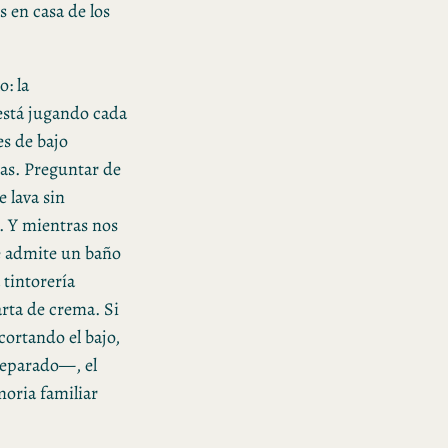
s en casa de los
o: la
está jugando cada
es de bajo
tas. Preguntar de
e lava sin
e. Y mientras nos
e admite un baño
 tintorería
arta de crema. Si
ortando el bajo,
 separado—, el
oria familiar