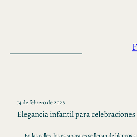
Saltar
al
contenido
F
14 de febrero de 2026
Elegancia infantil para celebraciones
En las calles, los escaparates se llenan de blancos s