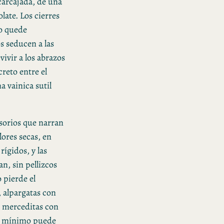
carcajada, de una
ate. Los cierres
no quede
s seducen a las
ivir a los abrazos
creto entre el
a vainica sutil
esorios que narran
lores secas, en
ígidos, y las
n, sin pellizcos
o pierde el
, alpargatas con
o, merceditas con
so mínimo puede