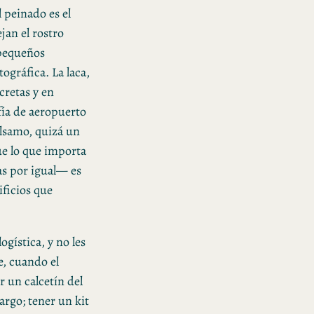
 peinado es el
jan el rostro
 pequeños
ográfica. La laca,
cretas y en
fía de aeropuerto
álsamo, quizá un
ue lo que importa
tas por igual— es
tificios que
ogística, y no les
e, cuando el
r un calcetín del
argo; tener un kit