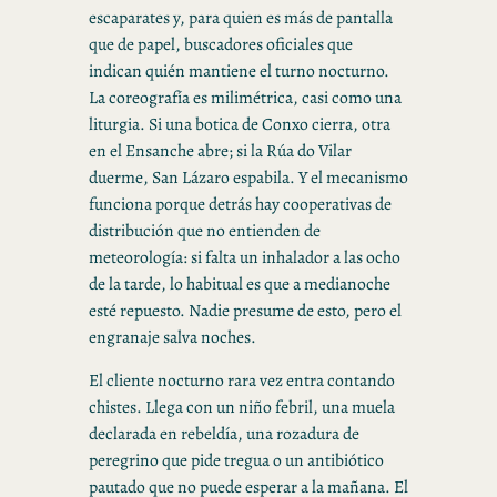
escaparates y, para quien es más de pantalla
que de papel, buscadores oficiales que
indican quién mantiene el turno nocturno.
La coreografía es milimétrica, casi como una
liturgia. Si una botica de Conxo cierra, otra
en el Ensanche abre; si la Rúa do Vilar
duerme, San Lázaro espabila. Y el mecanismo
funciona porque detrás hay cooperativas de
distribución que no entienden de
meteorología: si falta un inhalador a las ocho
de la tarde, lo habitual es que a medianoche
esté repuesto. Nadie presume de esto, pero el
engranaje salva noches.
El cliente nocturno rara vez entra contando
chistes. Llega con un niño febril, una muela
declarada en rebeldía, una rozadura de
peregrino que pide tregua o un antibiótico
pautado que no puede esperar a la mañana. El