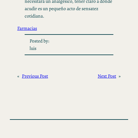
necesitará un analgésico, tener claro a dónde
acudir es un pequeño acto de sensatez
cotidiana.
Farmacias
Posted by:
luis
«
Previous Post
Next Post
»