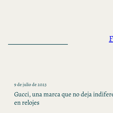
Saltar
al
contenido
F
9 de julio de 2023
Gucci, una marca que no deja indife
en relojes