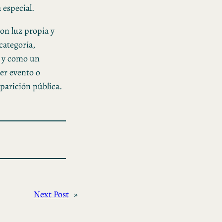
 especial.
con luz propia y
categoría,
n y como un
ier evento o
parición pública.
Next Post
»