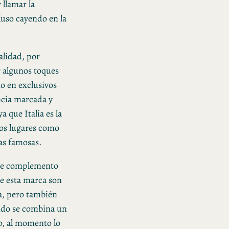
 llamar la
luso cayendo en la
calidad, por
r algunos toques
o en exclusivos
ncia marcada y
 que Italia es la
ros lugares como
as famosas.
ste complemento
de esta marca son
a, pero también
ndo se combina un
co, al momento lo