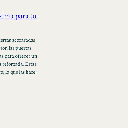
xima para tu
uertas acorazadas
son las puertas
as para ofrecer un
a reforzada. Estas
, lo que las hace