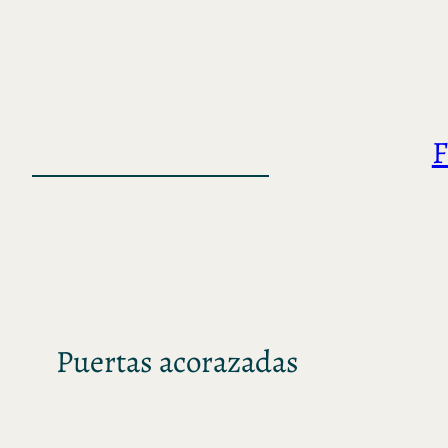
Saltar
al
contenido
F
Puertas acorazadas