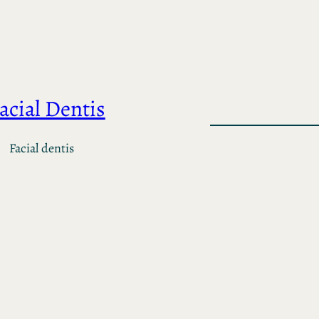
acial Dentis
Facial dentis