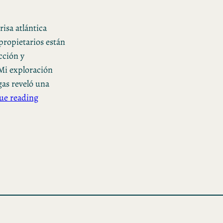
isa atlántica
 propietarios están
cción y
 Mi exploración
gas reveló una
ue reading