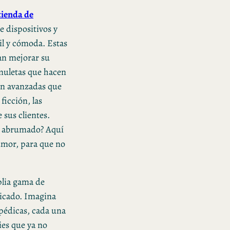
tienda de
e dispositivos y
il y cómoda. Estas
an mejorar su
muletas que hacen
tan avanzadas que
ficción, las
 sus clientes.
se abrumado? Aquí
umor, para que no
plia gama de
ticado. Imagina
opédicas, cada una
ies que ya no