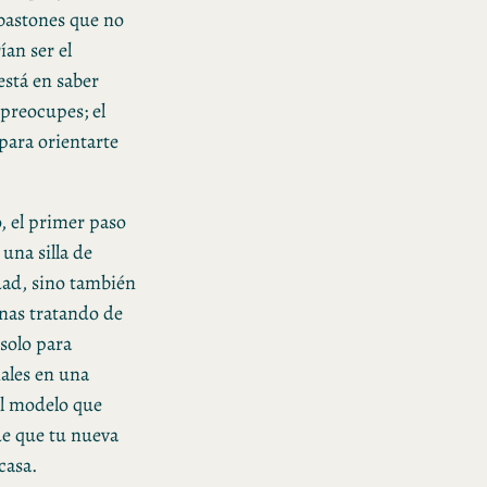
bastones que no
an ser el
está en saber
 preocupes; el
para orientarte
, el primer paso
una silla de
dad, sino también
inas tratando de
solo para
nales en una
el modelo que
de que tu nueva
casa.