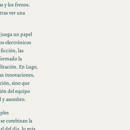
s y los frenos.
tras ver una
 juega un papel
os electrónicos
ficción, las
sformado la
litación. En Lugo,
mas innovaciones,
ción, sino que
ión del equipo
d y asombro.
ples
 se combinan la
al del día, lo más