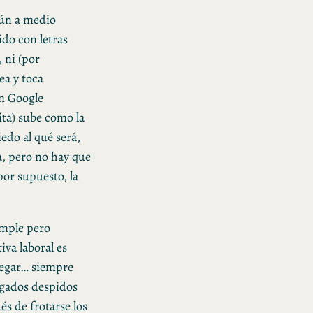
 aún a medio
ido con letras
 ni (por
ea y toca
en Google
grita) sube como la
edo al qué será,
a, pero no hay que
por supuesto, la
imple pero
iva laboral es
vegar… siempre
gados despidos
és de frotarse los