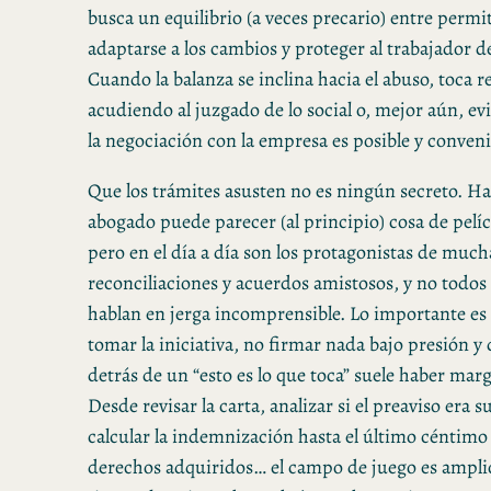
busca un equilibrio (a veces precario) entre permi
adaptarse a los cambios y proteger al trabajador d
Cuando la balanza se inclina hacia el abuso, toca r
acudiendo al juzgado de lo social o, mejor aún, evit
la negociación con la empresa es posible y conveni
Que los trámites asusten no es ningún secreto. H
abogado puede parecer (al principio) cosa de pelí
pero en el día a día son los protagonistas de much
reconciliaciones y acuerdos amistosos, y no todos 
hablan en jerga incomprensible. Lo importante es
tomar la iniciativa, no firmar nada bajo presión y
detrás de un “esto es lo que toca” suele haber ma
Desde revisar la carta, analizar si el preaviso era s
calcular la indemnización hasta el último céntimo
derechos adquiridos… el campo de juego es amplio