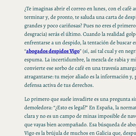
¿Te imaginas abrir el correo en lunes, con el café
terminar y, de pronto, te saluda una carta de desp
grandes y poco cariñosas? Pues no eres el primero,
desgracia) serás el último. Cuando la realidad golp
enfrentarse a un despido, la tentación de buscar 
“
abogados despidos Vigo
” (sí, así tal cual y en ne
espuma. La incertidumbre, la mezcla de rabia y mi
convierte ese sorbo de café en una travesía amarg
atragantarse: tu mejor aliado es la información y, 
defensa activa de tus derechos.
Lo primero que suele invadirte es una pregunta s
demoledora: “¿Esto es legal?” En España, la normat
clara y no es un campo de minas imposible de na
que vayas bien acompañado. Esa búsqueda de abo
Vigo es la brújula de muchos en Galicia que, despu