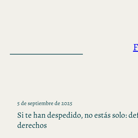
Saltar
al
contenido
F
5 de septiembre de 2025
Si te han despedido, no estás solo: de
derechos