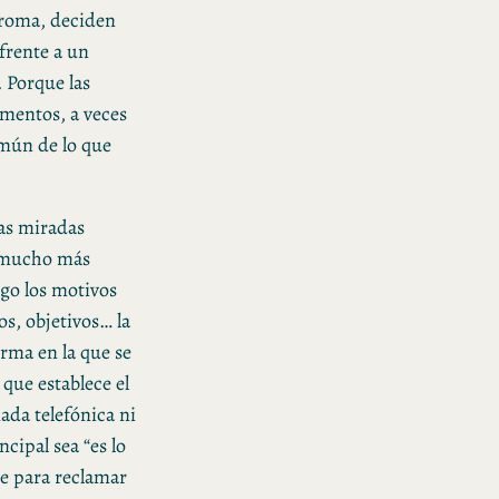
broma, deciden
 frente a un
 Porque las
mentos, a veces
común de lo que
las miradas
s mucho más
go los motivos
s, objetivos… la
orma en la que se
 que establece el
ada telefónica ni
cipal sea “es lo
ue para reclamar