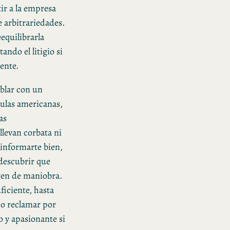
tir a la empresa
e arbitrariedades.
eequilibrarla
ando el litigio si
ente.
ablar con un
culas americanas,
as
llevan corbata ni
 informarte bien,
 descubrir que
rgen de maniobra.
uficiente, hasta
 o reclamar por
 y apasionante si