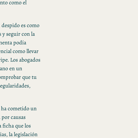
anto como el
n despido es como
s y seguir con la
ormenta podía
ncial como llevar
ripe. Los abogados
mano en un
comprobar que tu
regularidades,
n ha cometido un
a por causas
a ficha que los
as, la legislación