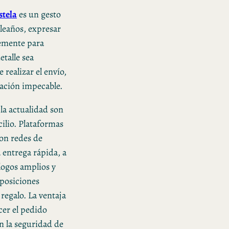
stela
es un gesto
leaños, expresar
lemente para
etalle sea
 realizar el envío,
ación impecable.
la actualidad son
cilio. Plataformas
on redes de
a entrega rápida, a
logos amplios y
mposiciones
regalo. La ventaja
cer el pedido
n la seguridad de