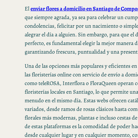
El
enviar flores a domicilio en Santiago de Compo
que siempre agrada, ya sea para celebrar un cump
condolencias, felicitar por un nacimiento o simp
alegrar el día a alguien. Sin embargo, para que el d
perfecto, es fundamental elegir la mejor manera de
garantizando frescura, puntualidad y una present
Una de las opciones más populares y eficientes en 
las floristerías online con servicio de envío a domi
como teleROSA, Interflora o FloraQueen operan c
floristerías locales en Santiago, lo que permite un
menudo en el mismo día. Estas webs ofrecen catá
variados, desde ramos de rosas clásicos hasta co
florales más modernas, plantas e incluso cestas de 
de estas plataformas es la comodidad de poder ha
desde cualquier lugar y en cualquier momento, co