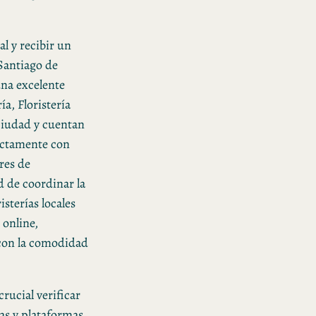
l y recibir un
 Santiago de
una excelente
a, Floristería
 ciudad y cuentan
rectamente con
res de
d de coordinar la
sterías locales
 online,
 con la comodidad
rucial verificar
ías y plataformas