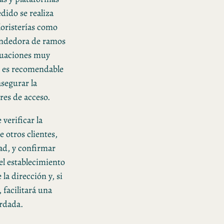
dido se realiza
loristerías como
endedora de ramos
ituaciones muy
s, es recomendable
asegurar la
ares de acceso.
verificar la
e otros clientes,
dad, y confirmar
el establecimiento
la dirección y, si
 facilitará una
ordada.