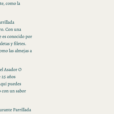
nte, como la
rrillada
iro. Con una
te es conocido por
etas y filetes.
omo las almejas a
 el Asador O
e 25 años
 Aquí puedes
o con un sabor
rante Parrillada