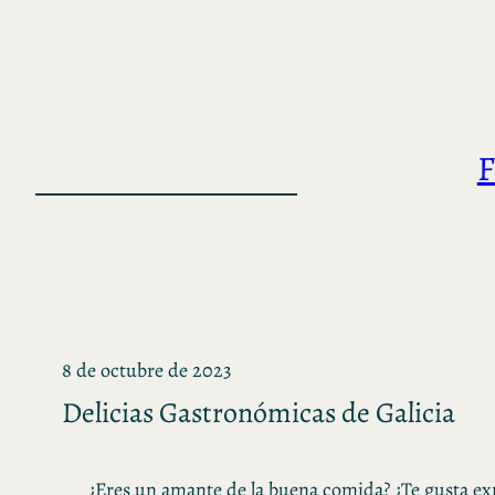
Saltar
al
contenido
F
8 de octubre de 2023
Delicias Gastronómicas de Galicia
¿Eres un amante de la buena comida? ¿Te gusta e