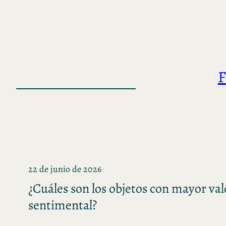
Saltar
al
contenido
F
22 de junio de 2026
¿Cuáles son los objetos con mayor val
sentimental?