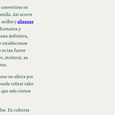
a convertirse en
amilia. Así ocurre
 anillos y
alianzas
s humanos y
sta definitiva,
e establecemos
 es tan fuerte
, etcétera), su
tos.
meno no afecta por
puede cobrar valor
 que solo ciertos
das. En culturas