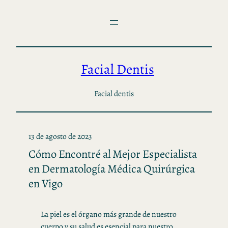
Saltar
al
contenido
Facial Dentis
Facial dentis
13 de agosto de 2023
Cómo Encontré al Mejor Especialista
en Dermatología Médica Quirúrgica
en Vigo
La piel es el órgano más grande de nuestro
cuerpo y su salud es esencial para nuestro