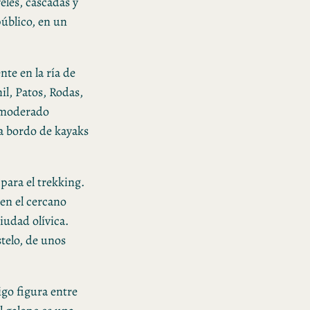
les, cascadas y
público, en un
nte en la ría de
il, Patos, Rodas,
 (moderado
 a bordo de kayaks
para el trekking.
 en el cercano
iudad olívica.
telo, de unos
igo figura entre