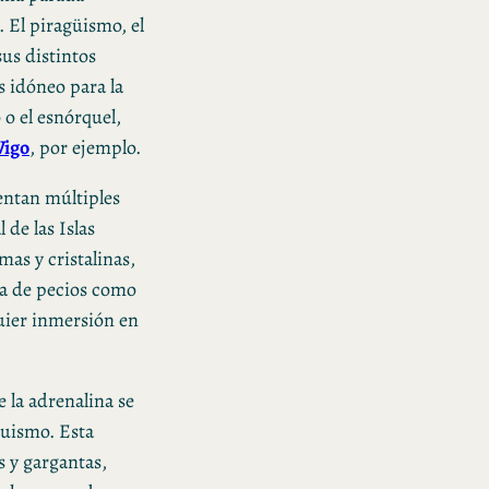
 El piragüismo, el
us distintos
s idóneo para la
 o el esnórquel,
Vigo
, por ejemplo.
entan múltiples
 de las Islas
mas y cristalinas,
ía de pecios como
uier inmersión en
e la adrenalina se
quismo. Esta
 y gargantas,