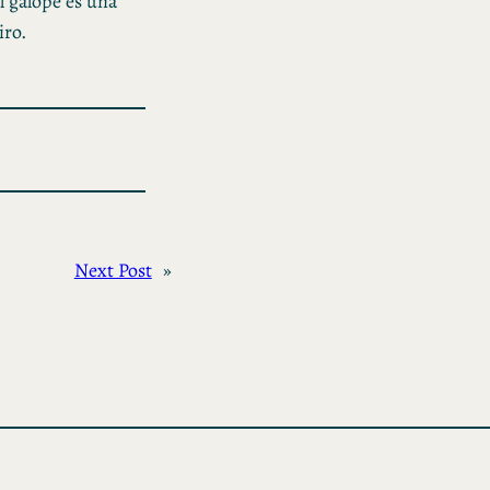
l galope es una
iro.
Next Post
»